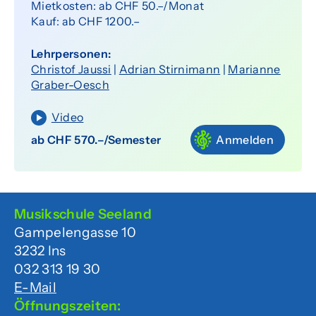
Mietkosten: ab CHF 50.–/Monat
Senioren
Kauf: ab CHF 1200.–
Lehrpersonen:
Über uns
Christof Jaussi
|
Adrian Stirnimann
|
Marianne
Graber-Oesch
Organisation
Video
Team
ab CHF 570.–/Semester
Anmelden
Dokumente
Förderverein
Musikschule Seeland
Offene Stellen
Gampelengasse 10
3232 Ins
Agenda
032 313 19 30
E-Mail
Öffnungszeiten: