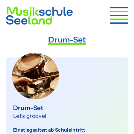
Drum-Set
Angebot
Schnuppern
Früher Einstieg
Instrumente
Bands
Ensembles
Drum-Set
Let's groove!
Förderung
Musikvereine
Einstiegsalter: ab Schuleintritt