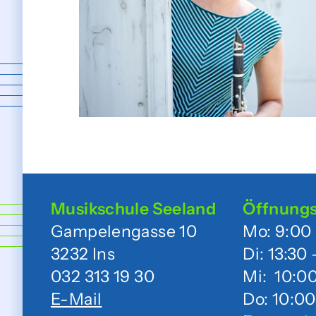
Musikvereine
Senioren
Über uns
Organisation
Team
Dokumente
Musikschule Seeland
Öffnungs
Förderverein
Gampelengasse 10
Mo: 9:00 
Offene Stellen
3232 Ins
Di: 13:30 
032 313 19 30
Mi: 10:00
E-Mail
Do: 10:00
Agenda