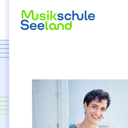
Angebot
Schnuppern
Früher Einstieg
Instrumente
Bands
Ensembles
Förderung