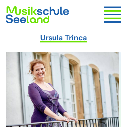
Ursula Trinca
Angebot
Schnuppern
Früher Einstieg
Instrumente
Bands
Ensembles
Förderung
Musikvereine