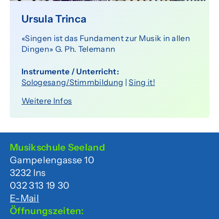
Senioren
Ursula Trinca
«Singen ist das Fundament zur Musik in allen
Über uns
Dingen» G. Ph. Telemann
Organisation
Instrumente / Unterricht:
Sologesang/Stimmbildung
|
Sing it!
Team
Weitere Infos
Dokumente
Förderverein
Musikschule Seeland
Offene Stellen
Gampelengasse 10
3232 Ins
032 313 19 30
Agenda
E-Mail
Öffnungszeiten: