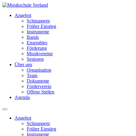
Angebot
Schnuppern
Früher Einstieg
Instrumente
Bands
Ensembles
Förderung
Musikvereine
Senioren
Über uns
Organisation
Team
Dokumente
Förderverein
Offene Stellen
Agenda
Angebot
Schnuppern
Früher Einstieg
Instrumente