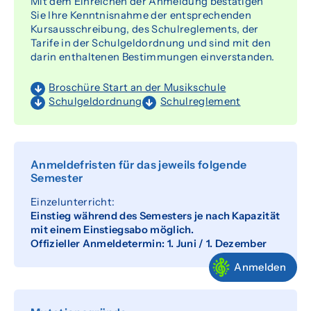
Mit dem Einreichen der Anmeldung bestätigen
Sie Ihre Kenntnisnahme der entsprechenden
Senioren
Kursausschreibung, des Schulreglements, der
Tarife in der Schulgeldordnung und sind mit den
darin enthaltenen Bestimmungen einverstanden.
Über uns
Broschüre Start an der Musikschule
Organisation
Schulgeldordnung
Schulreglement
Team
Dokumente
Anmeldefristen für das jeweils folgende
Semester
Förderverein
Einzelunterricht:
Offene Stellen
Einstieg während des Semesters je nach Kapazität
mit einem Einstiegsabo möglich.
Offizieller Anmeldetermin: 1. Juni / 1. Dezember
Agenda
Anmelden