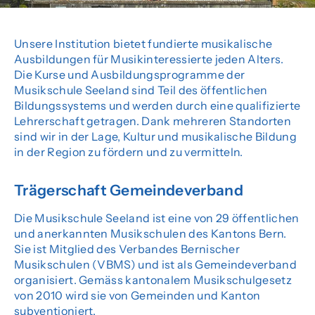
Senioren
Unsere Institution bietet fundierte musikalische
Ausbildungen für Musikinteressierte jeden Alters.
Über uns
Die Kurse und Ausbildungsprogramme der
Musikschule Seeland sind Teil des öffentlichen
Organisation
Bildungssystems und werden durch eine qualifizierte
Lehrerschaft getragen. Dank mehreren Standorten
Team
sind wir in der Lage, Kultur und musikalische Bildung
in der Region zu fördern und zu vermitteln.
Dokumente
Förderverein
Trägerschaft Gemeindeverband
Offene Stellen
Die Musikschule Seeland ist eine von 29 öffentlichen
und anerkannten Musikschulen des Kantons Bern.
Sie ist Mitglied des Verbandes Bernischer
Musikschulen (VBMS) und ist als Gemeindeverband
Agenda
organisiert. Gemäss kantonalem Musikschulgesetz
von 2010 wird sie von Gemeinden und Kanton
subventioniert.