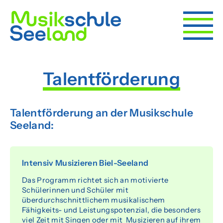
Angebot
Talentförderung
Schnuppern
Früher Einstieg
Talentförderung an der Musikschule
Seeland:
Instrumente
Bands
Intensiv Musizieren Biel-Seeland
Ensembles
Das Programm richtet sich an motivierte
Schülerinnen und Schüler mit
Förderung
überdurchschnittlichem musikalischem
Fähigkeits- und Leistungspotenzial, die besonders
Musikvereine
viel Zeit mit Singen oder mit Musizieren auf ihrem