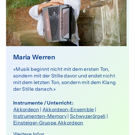
Senioren
Über uns
Organisation
Team
Maria Werren
Dokumente
«Musik beginnt nicht mit dem ersten Ton,
sondern mit der Stille davor und endet nicht
Förderverein
mit dem letzten Ton, sondern mit dem Klang
der Stille danach.»
Offene Stellen
Instrumente / Unterricht:
Akkordeon
|
Akkordeon-Ensemble
|
Agenda
Instrumenten-Memory
|
Schwyzerörgeli
|
Einsteiger-Gruppe Akkordeon
Weitere Infos